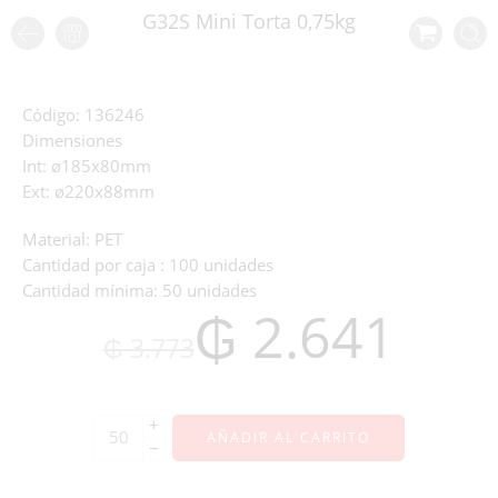
G32S Mini Torta 0,75kg
Código:
136246
Dimensiones
Int:
ø185x80mm
Ext:
ø220x88mm
Material:
PET
Cantidad por caja :
100 unidades
Cantidad mínima:
50 unidades
₲
2.641
₲
3.773
+
AÑADIR AL CARRITO
−