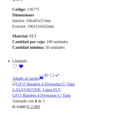
Código
: 136775
Dimensiones
Interior: 166x85x57mm
Exterior: 190x110x62mm
Material
: PET
Cantidad por caja:
100 unidades
Cantidad mínima:
50 unidades
Limitado
Añadir al carrito
GALVANOTEK
,
Línea FLV
GF15 Bandeja 4 Divisorias C/ Tapa
Valorado con
0
de 5
El
El
₲
3.449
₲
2.069
precio
precio