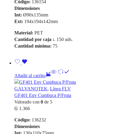
Código:
136154
original
actual
Dimensiones
era:
es:
Int:
Ø90x135mm
₲ 3.449.
₲ 2.069.
Ext:
194x194x142mm
Material:
PET
Cantidad por caja :
. 150 uds.
Cantidad mínima:
75
Añadir al carrito
GALVANOTEK
,
Línea FLV
GF401 Env Cumbuca P/Fruta
Valorado con
0
de 5
₲
1.366
Código:
136232
Dimensiones
Int:
130x110x75mm