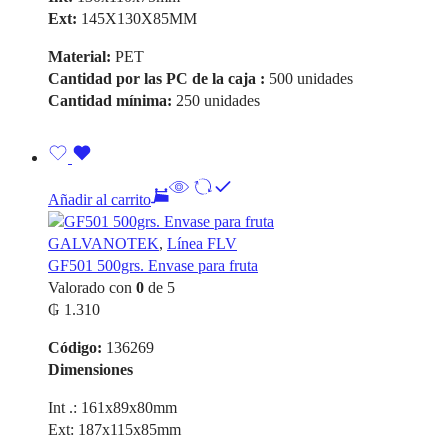
Ext:
145X130X85MM
Material:
PET
Cantidad por las PC de la caja :
500 unidades
Cantidad mínima:
250 unidades
Añadir al carrito
GALVANOTEK
,
Línea FLV
GF501 500grs. Envase para fruta
Valorado con
0
de 5
₲
1.310
Código:
136269
Dimensiones
Int .: 161x89x80mm
Ext: 187x115x85mm