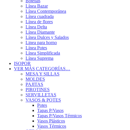
Botellas
Línea Bazar
Línea Contemporánea
Línea cuadrada
Línea de flores
Línea Delta
Línea Diamante
Línea Dulces y Salados
Linea para horno
Línea Potes
Línea Simplificada
Línea Suprema
ISOPOR
VER MÁS CATEGORÍAS…
MESA Y SILLAS
MOLDES
PAJITAS
PIROTINES
SERVILLETAS
VASOS & POTES
Potes
Tapas P/Vasos
Tapas P/Vasos Térmicos
Vasos Plásticos
Vasos Térmicos