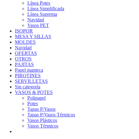
Línea Potes
Línea Simplificada
Línea Suprema
Navidad
Vasos PET
ISOPOR
MESA Y SILLAS
MOLDES
Navidad
OFERTAS
OTROS
PAJITAS
Papel manteca
PIROTINES
SERVILLETAS
Sin categoría
VASOS & POTES
Polipapel
Potes
Tapas P/Vasos
Tapas P/Vasos Térmicos
Vasos Plásticos
Vasos Térmicos