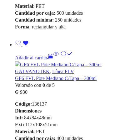
Material
: PET
Cantidad por caja:
500 unidades
Cantidad mínima:
250 unidades
Forma
: rectangular y alta
Añadir al carrito
GALVANOTEK
,
Línea FLV
GF6 FVL Pote Mediano C/Tapa – 300ml
Valorado con
0
de 5
₲
930
Código:
136137
Dimensiones
Int:
84x84x48mm
Ext:
112x108x51mm
Material:
PET
Cantidad por caja:
400 unidades