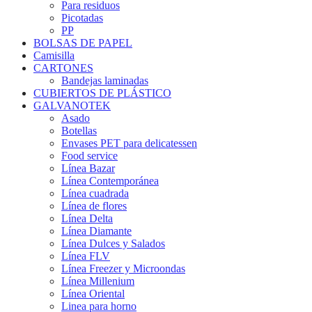
Para residuos
Picotadas
PP
BOLSAS DE PAPEL
Camisilla
CARTONES
Bandejas laminadas
CUBIERTOS DE PLÁSTICO
GALVANOTEK
Asado
Botellas
Envases PET para delicatessen
Food service
Línea Bazar
Línea Contemporánea
Línea cuadrada
Línea de flores
Línea Delta
Línea Diamante
Línea Dulces y Salados
Línea FLV
Línea Freezer y Microondas
Línea Millenium
Línea Oriental
Linea para horno