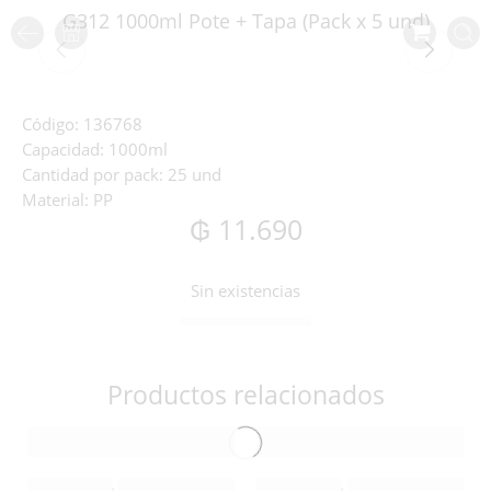
G312 1000ml Pote + Tapa (Pack x 5 und)
Código
: 136768
Capacidad:
1000ml
Cantidad por pack:
25 und
Material
: PP
₲
11.690
Sin existencias
Productos relacionados
GALVANOTEK
,
LÍNEA DULCES Y SALADOS
GALVANOTEK
,
LÍNEA DULCES Y SALADOS