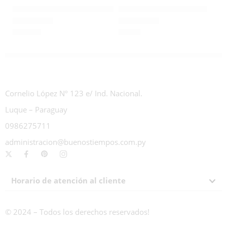
G620 Bandeja Corazón para dulce 260ml
GA10 Bandeja para dulce
₲
1.045
₲
760
Valorado con
0
de 5
Valorado con
0
de 5
Cornelio López Nº 123 e/ Ind. Nacional.
Luque – Paraguay
0986275711
administracion@buenostiempos.com.py
Horario de atención al cliente
© 2024 – Todos los derechos reservados!