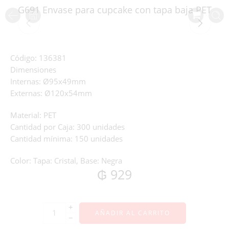
G691 Envase para cupcake con tapa baja PET
Código:
136381
Dimensiones
Internas
: Ø95x49mm
Externas
: Ø120x54mm
Material
: PET
Cantidad por Caja
: 300 unidades
Cantidad mínima:
150 unidades
Color
:
Tapa
: Cristal,
Base
: Negra
₲
929
+
AÑADIR AL CARRITO
−