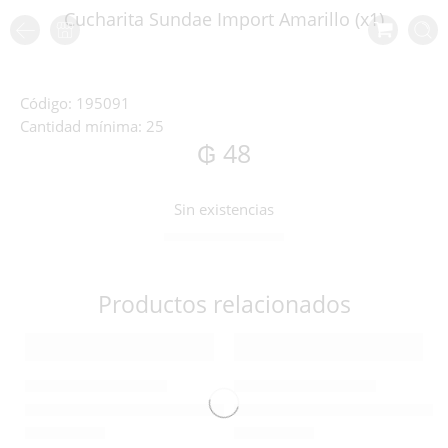
Cucharita Sundae Import Amarillo (x1)
Código:
195091
Cantidad mínima:
25
₲
48
Sin existencias
Productos relacionados
CUBIERTOS DE PLÁSTICO
CUBIERTOS DE PLÁSTICO
Cuchara Sopera Straw Blanco (x1)
Cucharita sundae straw blanca