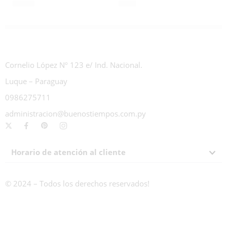
₲
134
₲
90
Valorado con
0
de 5
Valorado con
0
de 5
Cornelio López Nº 123 e/ Ind. Nacional.
Luque – Paraguay
0986275711
administracion@buenostiempos.com.py
Horario de atención al cliente
© 2024 – Todos los derechos reservados!