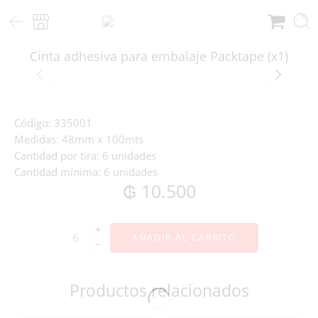
Cinta adhesiva para embalaje Packtape (x1)
Código
: 335001
Medidas
: 48mm x 100mts
Cantidad por tira:
6 unidades
Cantidad mínima:
6 unidades
₲
10.500
+
AÑADIR AL CARRITO
−
Productos relacionados