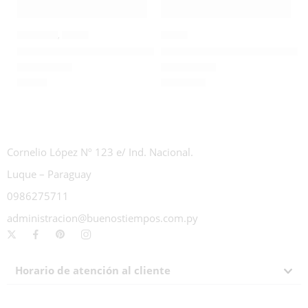
AGOTADO
BANDEJAS
,
OTROS
OTROS
Bandeja para sandwich 550 PET Cores (x1)
Blonda Calada Configraf de 32
₲
778
₲
57.689
Valorado con
0
de 5
Valorado con
0
de 5
Cornelio López Nº 123 e/ Ind. Nacional.
Luque – Paraguay
0986275711
administracion@buenostiempos.com.py
Horario de atención al cliente