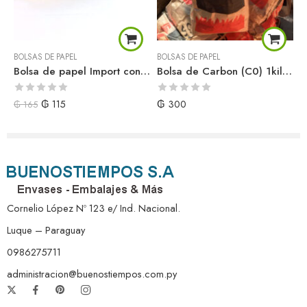
BOLSAS DE PAPEL
BOLSAS DE PAPEL
B
Bolsa de papel Import con impresión 16×40 (250)
Bolsa de Carbon (C0) 1kilo (x1)
Valorado
Valorado
V
₲
115
₲
300
₲
165
con
con
c
0
0
0
de
de
d
5
5
5
Cornelio López Nº 123 e/ Ind. Nacional.
Luque – Paraguay
0986275711
administracion@buenostiempos.com.py