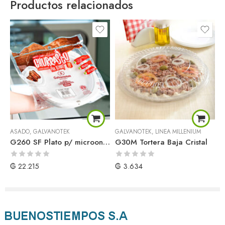
Productos relacionados
ASADO
,
GALVANOTEK
GALVANOTEK
,
LÍNEA MILLENIUM
G
G260 SF Plato p/ microondas borde cuadrado
G30M Tortera Baja Cristal
G
Valorado
Valorado
V
₲
22.215
₲
3.634
con
con
c
0
0
0
de
de
d
5
5
5