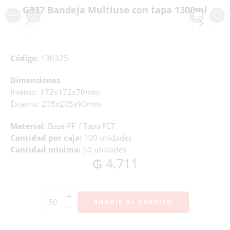
G337 Bandeja Multiuso con tapa 1300ml
Código:
136325
Dimensiones
Interno: 172x172x70mm
Externo: 205x205x90mm
Material
: Base PP / Tapa PET
Cantidad por caja:
100 unidades
Cantidad mínima:
50 unidades
₲
4.711
+
AÑADIR AL CARRITO
−